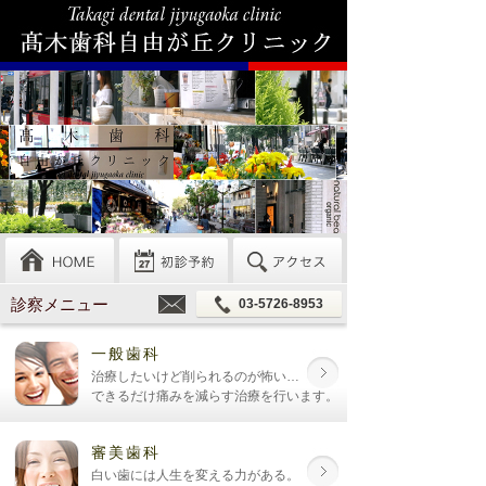
診察メニュー
03-5726-8953
一般歯科
治療したいけど削られるのが怖い…
できるだけ痛みを減らす治療を行います。
審美歯科
白い歯には人生を変える力がある。